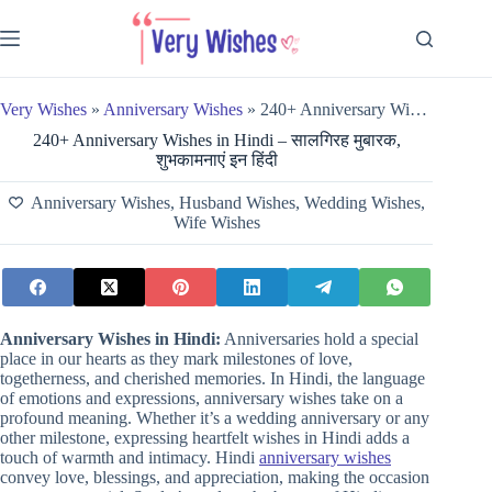
Skip
to
content
Very Wishes
»
Anniversary Wishes
»
240+ Anniversary Wishes in Hindi – सालगिरह मुबारक, शुभकामनाएं इन हिंदी
240+ Anniversary Wishes in Hindi – सालगिरह मुबारक,
शुभकामनाएं इन हिंदी
Anniversary Wishes
,
Husband Wishes
,
Wedding Wishes
,
Wife Wishes
Anniversary Wishes in Hindi:
Anniversaries hold a special
place in our hearts as they mark milestones of love,
togetherness, and cherished memories. In Hindi, the language
of emotions and expressions, anniversary wishes take on a
profound meaning. Whether it’s a wedding anniversary or any
other milestone, expressing heartfelt wishes in Hindi adds a
touch of warmth and intimacy. Hindi
anniversary wishes
convey love, blessings, and appreciation, making the occasion