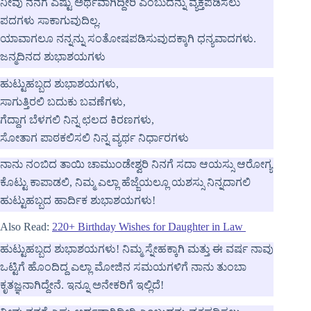
ನೀವು ನನಗೆ ಎಷ್ಟು ಅರ್ಥವಾಗಿದ್ದೀರಿ ಎಂಬುದನ್ನು ವ್ಯಕ್ತಪಡಿಸಲು
ಪದಗಳು ಸಾಕಾಗುವುದಿಲ್ಲ.
ಯಾವಾಗಲೂ ನನ್ನನ್ನು ಸಂತೋಷಪಡಿಸುವುದಕ್ಕಾಗಿ ಧನ್ಯವಾದಗಳು.
ಜನ್ಮದಿನದ ಶುಭಾಶಯಗಳು
ಹುಟ್ಟುಹಬ್ಬದ ಶುಭಾಶಯಗಳು,
ಸಾಗುತ್ತಿರಲಿ ಬದುಕು ಬವಣೆಗಳು,
ಗೆದ್ದಾಗ ಬೆಳಗಲಿ ನಿನ್ನ ಛಲದ ಕಿರಣಗಳು,
ಸೋತಾಗ ಪಾಠಕಲಿಸಲಿ ನಿನ್ನ ವ್ಯರ್ಥ ನಿರ್ಧಾರಗಳು
ನಾನು ನಂಬಿದ ತಾಯಿ ಚಾಮುಂಡೇಶ್ವರಿ ನಿನಗೆ ಸದಾ ಆಯಸ್ಸು ಆರೋಗ್ಯ
ಕೊಟ್ಟು ಕಾಪಾಡಲಿ, ನಿಮ್ಮ ಎಲ್ಲಾ ಹೆಜ್ಜೆಯಲ್ಲೂ ಯಶಸ್ಸು ನಿನ್ನದಾಗಲಿ
ಹುಟ್ಟುಹಬ್ಬದ ಹಾರ್ದಿಕ ಶುಭಾಶಯಗಳು!
Also Read:
220+ Birthday Wishes for Daughter in Law
ಹುಟ್ಟುಹಬ್ಬದ ಶುಭಾಶಯಗಳು! ನಿಮ್ಮ ಸ್ನೇಹಕ್ಕಾಗಿ ಮತ್ತು ಈ ವರ್ಷ ನಾವು
ಒಟ್ಟಿಗೆ ಹೊಂದಿದ್ದ ಎಲ್ಲಾ ಮೋಜಿನ ಸಮಯಗಳಿಗೆ ನಾನು ತುಂಬಾ
ಕೃತಜ್ಞನಾಗಿದ್ದೇನೆ. ಇನ್ನೂ ಅನೇಕರಿಗೆ ಇಲ್ಲಿದೆ!