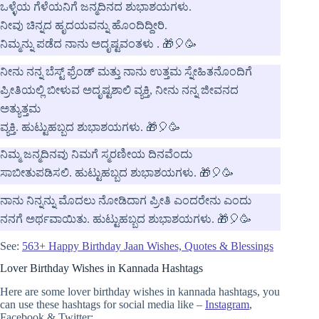
ಒಳ್ಳೆಯ ಗೆಳೆಯನಿಗೆ ಜನ್ಮದಿನದ ಶುಭಾಶಯಗಳು.
ನೀವು ಚಿನ್ನದ ಹೃದಯವನ್ನು ಹೊಂದಿದ್ದೀರಿ.
ನಿಮ್ಮನ್ನು ಪಡೆದ ನಾನು ಅದೃಷ್ಟವಂತಳು . 🎁🎈🥳
ನೀನು ನನ್ನ ಬೆಸ್ಟ್ ಫ್ರೆಂಡ್ ಮತ್ತು ನಾನು ಉತ್ತಮ ಸ್ನೇಹಿತನೊಂದಿಗೆ
ಪ್ರೀತಿಯಲ್ಲಿ ಬೀಳುವ ಅದೃಷ್ಟಶಾಲಿ ವ್ಯಕ್ತಿ, ನೀನು ನನ್ನ ಜೀವನದ
ಅತ್ಯುತ್ತಮ
ವ್ಯಕ್ತಿ. ಹುಟ್ಟುಹಬ್ಬದ ಶುಭಾಶಯಗಳು. 🎁🎈🥳
ನಿಮ್ಮ ಜನ್ಮದಿನವು ನಿಮಗೆ ಸ್ಮರಣೀಯ ದಿನವೆಂದು
ಸಾಬೀತುಪಡಿಸಲಿ. ಹುಟ್ಟುಹಬ್ಬದ ಶುಭಾಶಯಗಳು. 🎁🎈🥳
ನಾನು ನಿನ್ನನ್ನು ಮೊದಲು ನೋಡಿದಾಗ ಪ್ರೀತಿ ಎಂದರೇನು ಎಂದು
ನನಗೆ ಅರ್ಥವಾಯಿತು. ಹುಟ್ಟುಹಬ್ಬದ ಶುಭಾಶಯಗಳು. 🎁🎈🥳
See:
563+ Happy Birthday Jaan Wishes, Quotes & Blessings
Lover Birthday Wishes in Kannada Hashtags
Here are some lover birthday wishes in kannada hashtags, you
can use these hashtags for social media like –
Instagram
,
Facebook & Twitter: