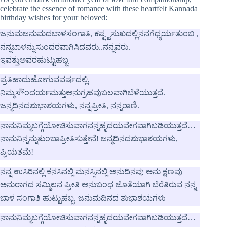
celebrate the essence of romance with these heartfelt Kannada
birthday wishes for your beloved:
ಜನುಮಜನುಮದಬಾಳಸಂಗಾತಿ, ಕಷ್ಷ್ಟಸುಖದಲ್ಲಿನನಗೆಧ್ಯರ್ಯತುಂಬಿ ,
ನನ್ನಬಾಳನ್ನುಸುಂದರವಾಗಿಸಿದವರು..ನನ್ನವರು.
ಇವತ್ತುಅವರಹುಟ್ಟುಹಬ್ಬ
ಪ್ರತಿಹಾದುಹೋಗುವವರ್ಷದಲ್ಲಿ,
ನಿಮ್ಮಸೌಂದರ್ಯಮತ್ತುಅನುಗ್ರಹವುಬಲವಾಗಿಬೆಳೆಯುತ್ತದೆ.
ಜನ್ಮದಿನದಶುಭಾಶಯಗಳು, ನನ್ನಪ್ರೀತಿ, ನನ್ನರಾಣಿ.
ನಾನುನಿಮ್ಮಬಗ್ಗೆಯೋಚಿಸುವಾಗನನ್ನಹೃದಯವೇಗವಾಗಿಬಡಿಯುತ್ತದೆ…
ನಾನುನಿನ್ನನ್ನುತುಂಬಾಪ್ರೀತಿಸುತ್ತೇನೆ! ಜನ್ಮದಿನದಶುಭಾಶಯಗಳು,
ಪ್ರಿಯತಮೆ!
ನನ್ನ ಉಸಿರಿನಲ್ಲಿ ಕನಸಿನಲ್ಲಿ ಮನಸ್ಸಿನಲ್ಲಿ ಅನುದಿನವು ಅನು ಕ್ಷಣವು
ಅನುರಾಗದ ಸಮ್ಮಿಲನ ಪ್ರೀತಿ ಅನುಬಂಧ ಜೊತೆಯಾಗಿ ಬೆರೆತಿರುವ ನನ್ನ
ಬಾಳ ಸಂಗಾತಿ ಹುಟ್ಟುಹಬ್ಬ. ಜನುಮದಿನದ ಶುಭಾಶಯಗಳು
ನಾನುನಿಮ್ಮಬಗ್ಗೆಯೋಚಿಸುವಾಗನನ್ನಹೃದಯವೇಗವಾಗಿಬಡಿಯುತ್ತದೆ…