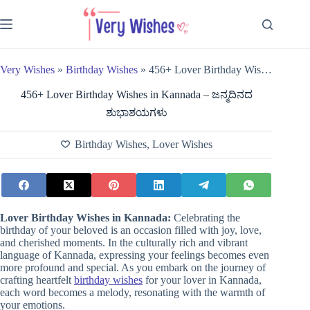
Skip
to
content
Very Wishes
»
Birthday Wishes
»
456+ Lover Birthday Wishes in Kannada – ಜನ್ಮದಿನದ ಶುಭಾಶಯಗಳು
456+ Lover Birthday Wishes in Kannada – ಜನ್ಮದಿನದ
ಶುಭಾಶಯಗಳು
Birthday Wishes
,
Lover Wishes
Lover Birthday Wishes in Kannada:
Celebrating the
birthday of your beloved is an occasion filled with joy, love,
and cherished moments. In the culturally rich and vibrant
language of Kannada, expressing your feelings becomes even
more profound and special. As you embark on the journey of
crafting heartfelt
birthday wishes
for your lover in Kannada,
each word becomes a melody, resonating with the warmth of
your emotions.