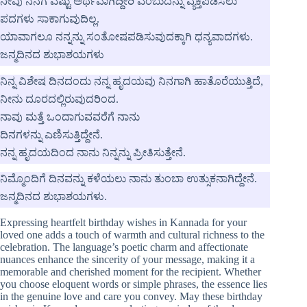
ನೀವು ನನಗೆ ಎಷ್ಟು ಅರ್ಥವಾಗಿದ್ದೀರಿ ಎಂಬುದನ್ನು ವ್ಯಕ್ತಪಡಿಸಲು
ಪದಗಳು ಸಾಕಾಗುವುದಿಲ್ಲ.
ಯಾವಾಗಲೂ ನನ್ನನ್ನು ಸಂತೋಷಪಡಿಸುವುದಕ್ಕಾಗಿ ಧನ್ಯವಾದಗಳು.
ಜನ್ಮದಿನದ ಶುಭಾಶಯಗಳು
ನಿನ್ನ ವಿಶೇಷ ದಿನದಂದು ನನ್ನ ಹೃದಯವು ನಿನಗಾಗಿ ಹಾತೊರೆಯುತ್ತಿದೆ,
ನೀನು ದೂರದಲ್ಲಿರುವುದರಿಂದ.
ನಾವು ಮತ್ತೆ ಒಂದಾಗುವವರೆಗೆ ನಾನು
ದಿನಗಳನ್ನು ಎಣಿಸುತ್ತಿದ್ದೇನೆ.
ನನ್ನ ಹೃದಯದಿಂದ ನಾನು ನಿನ್ನನ್ನು ಪ್ರೀತಿಸುತ್ತೇನೆ.
ನಿಮ್ಮೊಂದಿಗೆ ದಿನವನ್ನು ಕಳೆಯಲು ನಾನು ತುಂಬಾ ಉತ್ಸುಕನಾಗಿದ್ದೇನೆ.
ಜನ್ಮದಿನದ ಶುಭಾಶಯಗಳು.
Expressing heartfelt birthday wishes in Kannada for your
loved one adds a touch of warmth and cultural richness to the
celebration. The language’s poetic charm and affectionate
nuances enhance the sincerity of your message, making it a
memorable and cherished moment for the recipient. Whether
you choose eloquent words or simple phrases, the essence lies
in the genuine love and care you convey. May these birthday