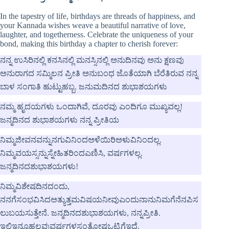
In the tapestry of life, birthdays are threads of happiness, and
your Kannada wishes weave a beautiful narrative of love,
laughter, and togetherness. Celebrate the uniqueness of your
bond, making this birthday a chapter to cherish forever:
ನನ್ನ ಉಸಿರಿನಲ್ಲಿ ಕನಸಿನಲ್ಲಿ ಮನಸ್ಸಿನಲ್ಲಿ ಅನುದಿನವು ಅನು ಕ್ಷಣವು
ಅನುರಾಗದ ಸಮ್ಮಿಲನ ಪ್ರೀತಿ ಅನುಬಂಧ ಜೊತೆಯಾಗಿ ಬೆರೆತಿರುವ ನನ್ನ
ಬಾಳ ಸಂಗಾತಿ ಹುಟ್ಟುಹಬ್ಬ. ಜನುಮದಿನದ ಶುಭಾಶಯಗಳು
ನಮ್ಮ ಹೃದಯಗಳು ಒಂದಾಗಿವೆ, ದೂರವು ಎಂದಿಗೂ ಮುಖ್ಯವಲ್ಲ!
ಜನ್ಮದಿನದ ಶುಭಾಶಯಗಳು ನನ್ನ ಪ್ರೀತಿಯ
ನಿಮ್ಮಜೀವನವನ್ನುನಗುವಿನಿಂದಅಳೆಯಿರಿಅಳುವಿನಿಂದಲ್ಲ.
ನಿಮ್ಮವಯಸ್ಸನ್ನುಸ್ನೇಹಿತರಿಂದಎಣಿಸಿ, ವರ್ಷಗಳಲ್ಲ.
ಜನ್ಮದಿನದಶುಭಾಶಯಗಳು!
ನಿಮ್ಮವಿಶೇಷದಿನದಂದು,
ನನಗೆಸಂಭವಿಸಿದಅತ್ಯುತ್ತಮವಿಷಯನೀವುಎಂದುನಾನುನಿಮಗೆನೆನಪಿಸ
ಲುಬಯಸುತ್ತೇನೆ. ಜನ್ಮದಿನದಶುಭಾಶಯಗಳು, ನನ್ನಪ್ರೀತಿ.
ಇಲ್ಲಿಇನ್ನೂಹಲವುವರ್ಷಗಳಸಂತೋಷಒಟ್ಟಿಗೆಇದೆ.