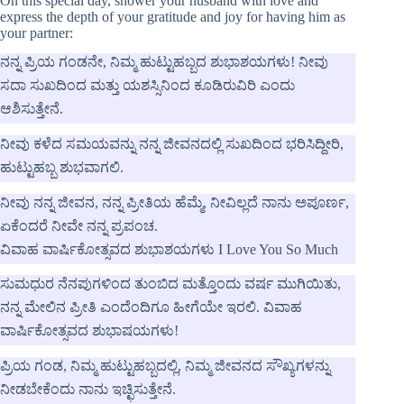
On this special day, shower your husband with love and
express the depth of your gratitude and joy for having him as
your partner:
ನನ್ನ ಪ್ರಿಯ ಗಂಡನೇ, ನಿಮ್ಮ ಹುಟ್ಟುಹಬ್ಬದ ಶುಭಾಶಯಗಳು! ನೀವು
ಸದಾ ಸುಖದಿಂದ ಮತ್ತು ಯಶಸ್ಸಿನಿಂದ ಕೂಡಿರುವಿರಿ ಎಂದು
ಆಶಿಸುತ್ತೇನೆ.
ನೀವು ಕಳೆದ ಸಮಯವನ್ನು ನನ್ನ ಜೀವನದಲ್ಲಿ ಸುಖದಿಂದ ಭರಿಸಿದ್ದೀರಿ,
ಹುಟ್ಟುಹಬ್ಬ ಶುಭವಾಗಲಿ.
ನೀವು ನನ್ನ ಜೀವನ, ನನ್ನ ಪ್ರೀತಿಯ ಹೆಮ್ಮೆ, ನೀವಿಲ್ಲದೆ ನಾನು ಅಪೂರ್ಣ,
ಏಕೆಂದರೆ ನೀವೇ ನನ್ನ ಪ್ರಪಂಚ.
ವಿವಾಹ ವಾರ್ಷಿಕೋತ್ಸವದ ಶುಭಾಶಯಗಳು I Love You So Much
ಸುಮಧುರ ನೆನಪುಗಳಿಂದ ತುಂಬಿದ ಮತ್ತೊಂದು ವರ್ಷ ಮುಗಿಯಿತು,
ನನ್ನ ಮೇಲಿನ ಪ್ರೀತಿ ಎಂದೆಂದಿಗೂ ಹೀಗೆಯೇ ಇರಲಿ. ವಿವಾಹ
ವಾರ್ಷಿಕೋತ್ಸವದ ಶುಭಾಷಯಗಳು!
ಪ್ರಿಯ ಗಂಡ, ನಿಮ್ಮ ಹುಟ್ಟುಹಬ್ಬದಲ್ಲಿ, ನಿಮ್ಮ ಜೀವನದ ಸೌಖ್ಯಗಳನ್ನು
ನೀಡಬೇಕೆಂದು ನಾನು ಇಚ್ಛಿಸುತ್ತೇನೆ.