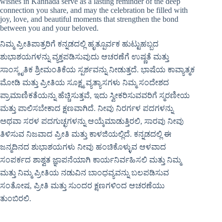
wishes in Kannada serve as a lasting reminder of the deep
connection you share, and may the celebration be filled with
joy, love, and beautiful moments that strengthen the bond
between you and your beloved.
ನಿಮ್ಮ ಪ್ರೀತಿಪಾತ್ರರಿಗೆ ಕನ್ನಡದಲ್ಲಿ ಹೃತ್ಪೂರ್ವಕ ಹುಟ್ಟುಹಬ್ಬದ
ಶುಭಾಶಯಗಳನ್ನು ವ್ಯಕ್ತಪಡಿಸುವುದು ಆಚರಣೆಗೆ ಉಷ್ಣತೆ ಮತ್ತು
ಸಾಂಸ್ಕೃತಿಕ ಶ್ರೀಮಂತಿಕೆಯ ಸ್ಪರ್ಶವನ್ನು ನೀಡುತ್ತದೆ. ಭಾಷೆಯ ಕಾವ್ಯಾತ್ಮಕ
ಮೋಡಿ ಮತ್ತು ಪ್ರೀತಿಯ ಸೂಕ್ಷ್ಮ ವ್ಯತ್ಯಾಸಗಳು ನಿಮ್ಮ ಸಂದೇಶದ
ಪ್ರಾಮಾಣಿಕತೆಯನ್ನು ಹೆಚ್ಚಿಸುತ್ತವೆ, ಇದು ಸ್ವೀಕರಿಸುವವರಿಗೆ ಸ್ಮರಣೀಯ
ಮತ್ತು ಪಾಲಿಸಬೇಕಾದ ಕ್ಷಣವಾಗಿದೆ. ನೀವು ನಿರರ್ಗಳ ಪದಗಳನ್ನು
ಅಥವಾ ಸರಳ ಪದಗುಚ್ಛಗಳನ್ನು ಆಯ್ಕೆಮಾಡುತ್ತಿರಲಿ, ಸಾರವು ನೀವು
ತಿಳಿಸುವ ನಿಜವಾದ ಪ್ರೀತಿ ಮತ್ತು ಕಾಳಜಿಯಲ್ಲಿದೆ. ಕನ್ನಡದಲ್ಲಿ ಈ
ಜನ್ಮದಿನದ ಶುಭಾಶಯಗಳು ನೀವು ಹಂಚಿಕೊಳ್ಳುವ ಆಳವಾದ
ಸಂಪರ್ಕದ ಶಾಶ್ವತ ಜ್ಞಾಪನೆಯಾಗಿ ಕಾರ್ಯನಿರ್ವಹಿಸಲಿ ಮತ್ತು ನಿಮ್ಮ
ಮತ್ತು ನಿಮ್ಮ ಪ್ರೀತಿಯ ನಡುವಿನ ಬಾಂಧವ್ಯವನ್ನು ಬಲಪಡಿಸುವ
ಸಂತೋಷ, ಪ್ರೀತಿ ಮತ್ತು ಸುಂದರ ಕ್ಷಣಗಳಿಂದ ಆಚರಣೆಯು
ತುಂಬಿರಲಿ.