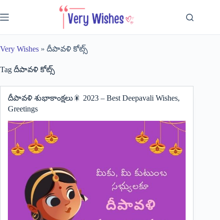
Skip
to
content
Very Wishes
»
దీపావళి కోట్స్
Tag
దీపావళి కోట్స్
దీపావళి శుభాకాంక్షలు🎇 2023 – Best Deepavali Wishes,
Greetings